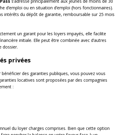
-Pass
s’adresse principalement aux jeunes de moins de 30
e d’emploi ou en situation d’emploi (hors fonctionnaires).
ns intérêts du dépôt de garantie, remboursable sur 25 mois
tement un garant pour les loyers impayés, elle facilite
financière initiale. Elle peut être combinée avec d’autres
e dossier.
és privées
r bénéficier des garanties publiques, vous pouvez vous
garanties locatives sont proposées par des compagnies
ement :
nnuel du loyer charges comprises. Bien que cette option
 faire pencher la balance en votre faveur face à un