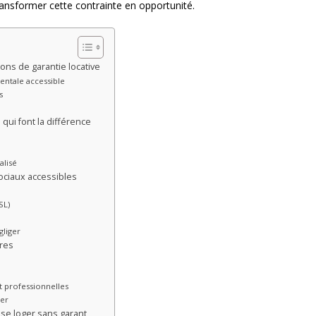
ransformer cette contrainte en opportunité.
ions de garantie locative
entale accessible
s
 qui font la différence
alisé
ociaux accessibles
SL)
gliger
ires
t professionnelles
ier
r se loger sans garant