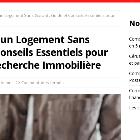
 Logement Sans Garant : Guide et Conseils Essentiels pour
No
un Logement Sans
Compa
en 5 
onseils Essentiels pour
Cérus
echerche Immobilière
et pa
Comm
Post
Immo
Commentaires fermés
Comm
finan
Les c