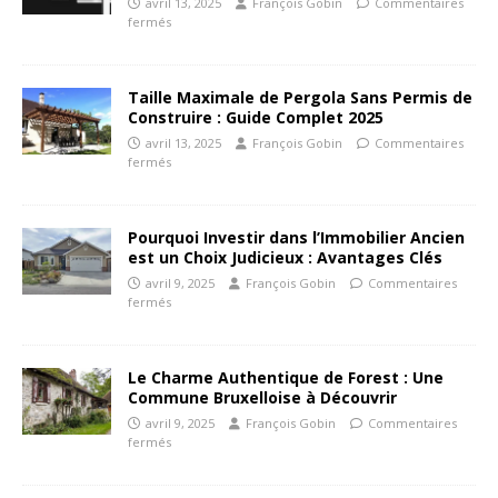
avril 13, 2025
François Gobin
Commentaires
fermés
Taille Maximale de Pergola Sans Permis de
Construire : Guide Complet 2025
avril 13, 2025
François Gobin
Commentaires
fermés
Pourquoi Investir dans l’Immobilier Ancien
est un Choix Judicieux : Avantages Clés
avril 9, 2025
François Gobin
Commentaires
fermés
Le Charme Authentique de Forest : Une
Commune Bruxelloise à Découvrir
avril 9, 2025
François Gobin
Commentaires
fermés